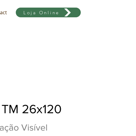
act
Loja Online
 TM 26x120
ção Visível